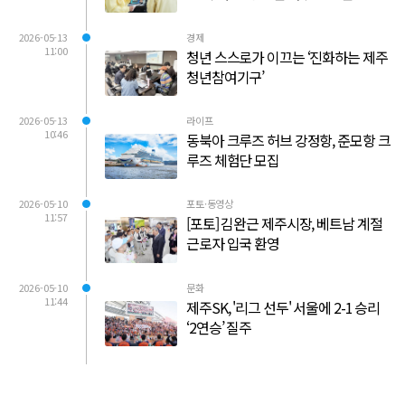
2026-05-13
경제
11:00
청년 스스로가 이끄는 ‘진화하는 제주
청년참여기구’
2026-05-13
라이프
10:46
동북아 크루즈 허브 강정항, 준모항 크
루즈 체험단 모집
2026-05-10
포토·동영상
11:57
[포토] 김완근 제주시장, 베트남 계절
근로자 입국 환영
2026-05-10
문화
11:44
제주SK, '리그 선두' 서울에 2-1 승리
‘2연승’ 질주