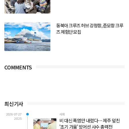
동북아 크루즈 허브 강정항, 준모항 크루
즈 체험단 모집
COMMENTS
최신기사
2026-07-27
사회
20:25
비 대신 폭염만 내렸다… 제주 덮친
'초기 가뭄' 방어선 사수 총력전