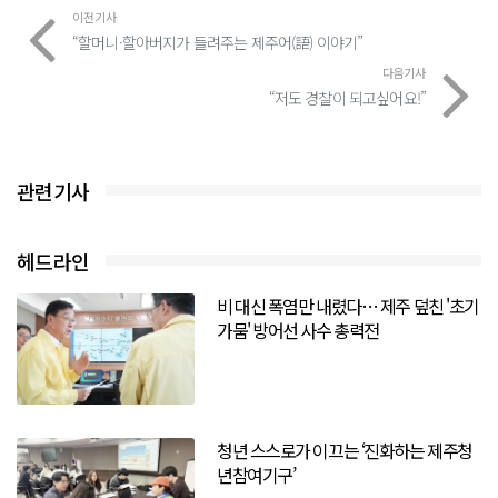
이전기사
“할머니·할아버지가 들려주는 제주어(語) 이야기”
다음기사
“저도 경찰이 되고싶어요!”
관련기사
헤드라인
비 대신 폭염만 내렸다… 제주 덮친 '초기
가뭄' 방어선 사수 총력전
청년 스스로가 이끄는 ‘진화하는 제주청
년참여기구’