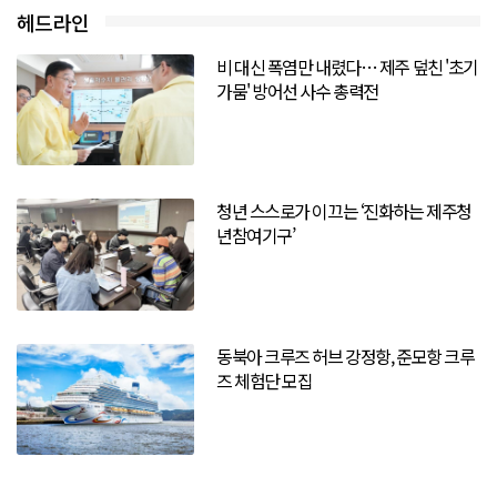
헤드라인
비 대신 폭염만 내렸다… 제주 덮친 '초기
가뭄' 방어선 사수 총력전
청년 스스로가 이끄는 ‘진화하는 제주청
년참여기구’
동북아 크루즈 허브 강정항, 준모항 크루
즈 체험단 모집