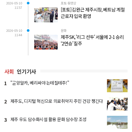
2026-05-10
포토·동영상
11:57
[포토] 김완근 제주시장, 베트남 계절
근로자 입국 환영
2026-05-10
문화
11:44
제주SK, '리그 선두' 서울에 2-1 승리
‘2연승’ 질주
사회
인기기사
1
"ᄀᆞᆯ앙알카, 베리싸야 는테질테주!"
2
제주도, 디지털 혁신으로 의료취약지 주민 건강 챙긴다
3
제주 우도 담수화시설 활용 문화 담수장 조성