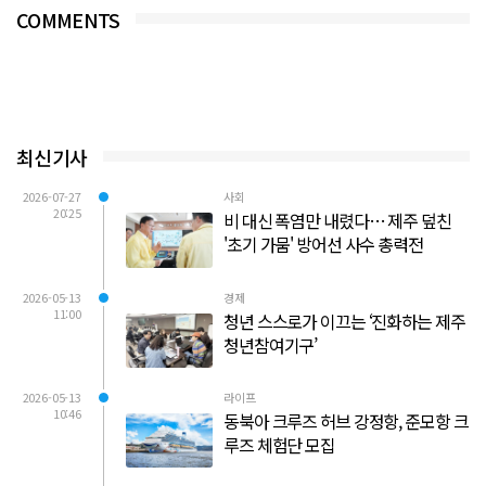
COMMENTS
최신기사
2026-07-27
사회
20:25
비 대신 폭염만 내렸다… 제주 덮친
'초기 가뭄' 방어선 사수 총력전
2026-05-13
경제
11:00
청년 스스로가 이끄는 ‘진화하는 제주
청년참여기구’
2026-05-13
라이프
10:46
동북아 크루즈 허브 강정항, 준모항 크
루즈 체험단 모집