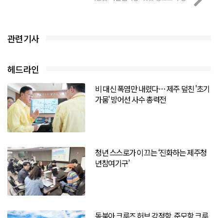
관련기사
헤드라인
비 대신 폭염만 내렸다… 제주 덮친 '초기
가뭄' 방어선 사수 총력전
청년 스스로가 이끄는 ‘진화하는 제주청
년참여기구’
동북아 크루즈 허브 강정항, 준모항 크루