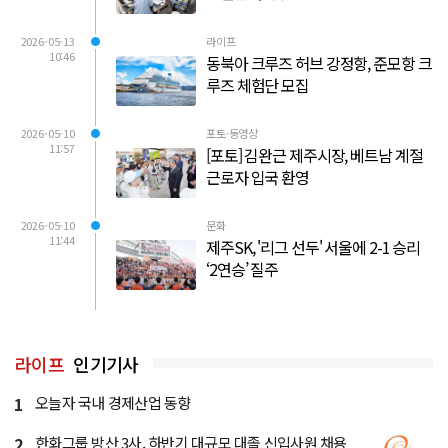
2026-05-13
라이프
10:46
동북아 크루즈 허브 강정항, 준모항 크
루즈 체험단 모집
2026-05-10
포토·동영상
11:57
[포토] 김완근 제주시장, 베트남 계절
근로자 입국 환영
2026-05-10
문화
11:44
제주SK, '리그 선두' 서울에 2-1 승리
‘2연승’ 질주
라이프
인기기사
1
오늘자 국내 경제산업 동향
2
한화그룹 방산 3사, 하반기 대규모 대졸 신입사원 채용