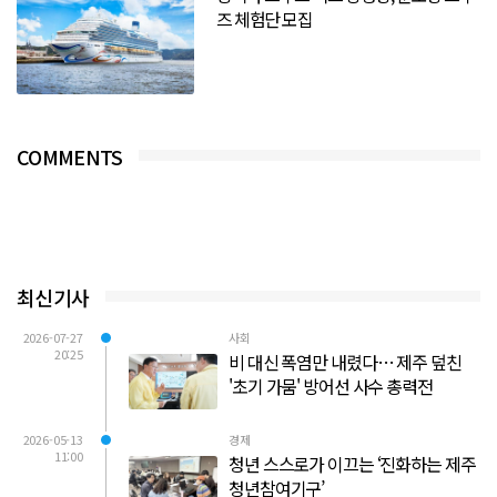
즈 체험단 모집
COMMENTS
최신기사
2026-07-27
사회
20:25
비 대신 폭염만 내렸다… 제주 덮친
'초기 가뭄' 방어선 사수 총력전
2026-05-13
경제
11:00
청년 스스로가 이끄는 ‘진화하는 제주
청년참여기구’