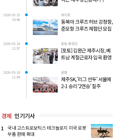
2026-05-13
라이프
10:46
동북아 크루즈 허브 강정항,
준모항 크루즈 체험단 모집
2026-05-10
포토·동영상
11:57
[포토] 김완근 제주시장, 베
트남 계절근로자 입국 환영
2026-05-10
문화
11:44
제주SK, '리그 선두' 서울에
2-1 승리 ‘2연승’ 질주
경제
인기기사
1
국내 고스트로보틱스 테크놀로지 미국 로봇
부품 판매 확대