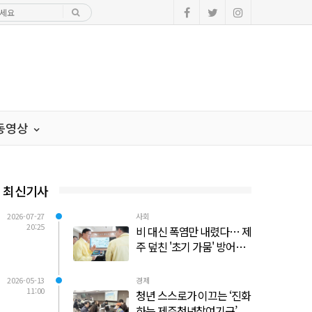
·동영상
최신기사
2026-07-27
사회
20:25
비 대신 폭염만 내렸다… 제
주 덮친 '초기 가뭄' 방어선
사수 총력전
2026-05-13
경제
11:00
청년 스스로가 이끄는 ‘진화
하는 제주청년참여기구’