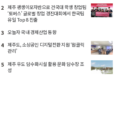
2
제주 괭생이모자반으로 건국대 학생 창업팀
‘토버스’ 글로벌 창업 경진대회에서 한국팀
유일 Top 8 진출
3
오늘자 국내 경제산업 동향
4
제주도, 소상공인 디지털전환 지원 ‘원클릭
관리’
5
제주 우도 담수화시설 활용 문화 담수장 조
성