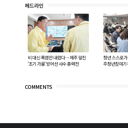
헤드라인
비 대신 폭염만 내렸다… 제주 덮친
청년 스스로가 
'초기 가뭄' 방어선 사수 총력전
주청년참여기구
COMMENTS