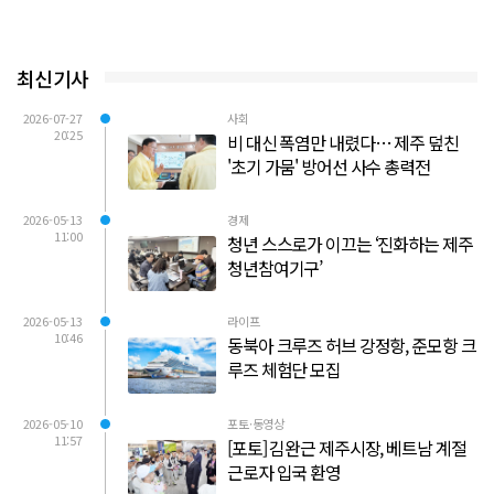
최신기사
2026-07-27
사회
20:25
비 대신 폭염만 내렸다… 제주 덮친
'초기 가뭄' 방어선 사수 총력전
2026-05-13
경제
11:00
청년 스스로가 이끄는 ‘진화하는 제주
청년참여기구’
2026-05-13
라이프
10:46
동북아 크루즈 허브 강정항, 준모항 크
루즈 체험단 모집
2026-05-10
포토·동영상
11:57
[포토] 김완근 제주시장, 베트남 계절
근로자 입국 환영