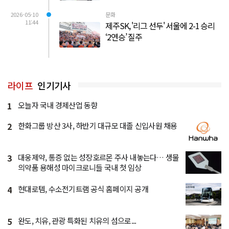
2026-05-10
문화
11:44
제주SK, '리그 선두' 서울에 2-1 승리
‘2연승’ 질주
라이프
인기기사
1
오늘자 국내 경제산업 동향
2
한화그룹 방산 3사, 하반기 대규모 대졸 신입사원 채용
3
대웅제약, 통증 없는 성장호르몬 주사 내놓는다… 생물
의약품 용해성 마이크로니들 국내 첫 임상
4
현대로템, 수소전기트램 공식 홈페이지 공개
5
완도, 치유, 관광 특화된 치유의 섬으로...