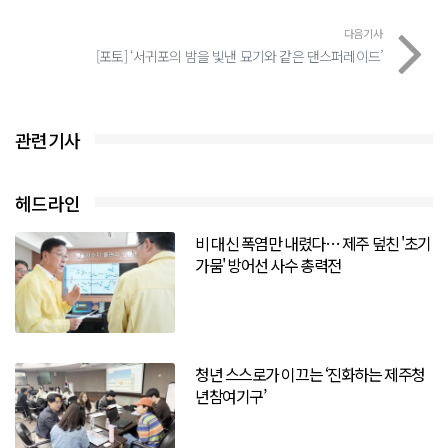
다음기사
[포토] ‘서귀포의 밤을 빛낸 묘기와 같은 댄스퍼레이드’
관련기사
헤드라인
비 대신 폭염만 내렸다… 제주 덮친 '초기
가뭄' 방어선 사수 총력전
청년 스스로가 이끄는 ‘진화하는 제주청
년참여기구’