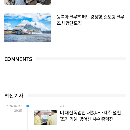
동북아 크루즈 허브 강정항, 준모항 크루
즈 체험단 모집
COMMENTS
최신기사
2026-07-27
사회
20:25
비 대신 폭염만 내렸다… 제주 덮친
'초기 가뭄' 방어선 사수 총력전