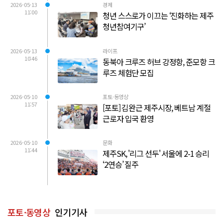
2026-05-13
경제
11:00
청년 스스로가 이끄는 ‘진화하는 제주
청년참여기구’
2026-05-13
라이프
10:46
동북아 크루즈 허브 강정항, 준모항 크
루즈 체험단 모집
2026-05-10
포토·동영상
11:57
[포토] 김완근 제주시장, 베트남 계절
근로자 입국 환영
2026-05-10
문화
11:44
제주SK, '리그 선두' 서울에 2-1 승리
‘2연승’ 질주
포토·동영상
인기기사