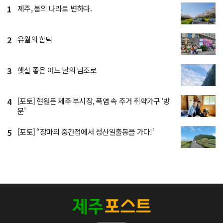
1
제주, 봄의 나라로 변하다.
2
유월의 함덕
3
햇살 좋은 어느 날의 남조로
4
[포토] 현원돈 제주 부시장, 폭염 속 주거 취약가구 ‘방
문’
5
[포토] “장마의 중간점에서 성산일출봉을 가다!‘